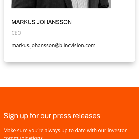
MARKUS JOHANSSON
CEO
markus.johansson@blincvision.com
Sign up for our press releases
Make sure you’re always up to date with our investor
communications.