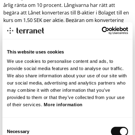
årlig ränta om 10 procent. Långivarna har rätt att
begära att Lånet konverteras till B-aktier i Bolaget till en
kurs om 1,50 SEK per aktie. Begäran om konvertering
kan ske under perioden 1 september 2020 – 14
september 2020 samt 13 februari 2021 – 27 februari
2021. Konvertering kan ske av hela eller delar av Lånet,
varvid även konvertering måste ske av upplupen ränta
This website uses cookies
för begärt lånebelopp som konverteras. Konvertering
We use cookies to personalise content and ads, to
förutsätter beslut om nyemission av aktier genom
provide social media features and to analyse our traffic.
kvittning av fordran, antingen efter beslut av styrelsen
We also share information about your use of our site with
eller bolagsstämma.
our social media, advertising and analytics partners who
may combine it with other information that you’ve
För mer information kontakta:
provided to them or that they’ve collected from your use
Pär-Olof Johannesson, VD
of their services.
More information
parolof.johannesson@blincvision.com
+46 70 332 32 62
Consent
Denna information är sådan information som TerraNet
Necessary
Selection