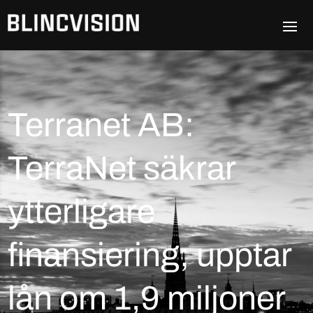
Terranet AB:
TerraNet säkrar
ytterligare
finansiering; upptar
lån om 1,9 miljoner