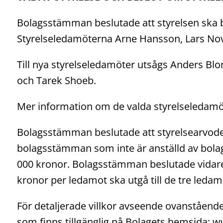
Bolagsstämman beslutade att styrelsen ska b
Styrelseledamöterna Arne Hansson, Lars No
Till nya styrelseledamöter utsågs Anders B
och Tarek Shoeb.
Mer information om de valda styrelseledamö
Bolagsstämman beslutade att styrelsearvode 
bolagsstämman som inte är anställd av bolage
000 kronor. Bolagsstämman beslutade vidare 
kronor per ledamot ska utgå till de tre leda
För detaljerade villkor avseende ovanstående
som finns tillgänglig på Bolagets hemsida; 