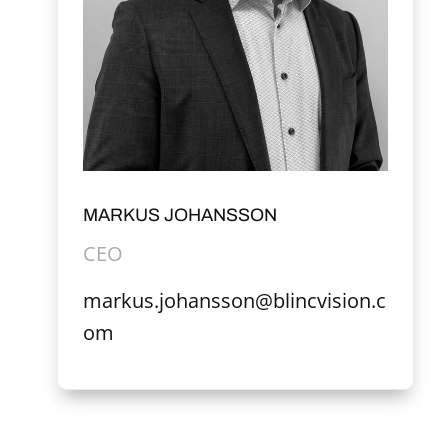
MARKUS JOHANSSON
CEO
markus.johansson@blincvision.c
om