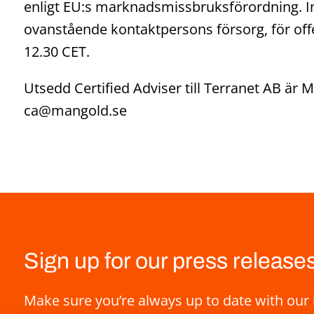
enligt EU:s marknadsmissbruksförordning. 
ovanstående kontaktpersons försorg, för off
12.30 CET.
Utsedd Certified Adviser till Terranet AB ä
ca@mangold.se
Sign up for our press release
Make sure you’re always up to date with our 