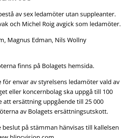
estå av sex ledamöter utan suppleanter.
vak och Michel Roig avgick som ledamöter.
lom, Magnus Edman, Nils Wollny
terna finns på Bolagets hemsida.
för envar av styrelsens ledamöter vald av
t eller koncernbolag ska uppgå till 100
att ersättning uppgående till 25 000
möterna av Bolagets ersättningsutskott.
 beslut på stämman hänvisas till kallelsen
www.blincvision.com