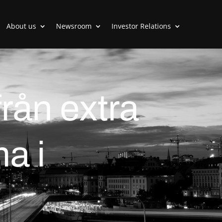
About us
Newsroom
Investor Relations
rån extra
a i