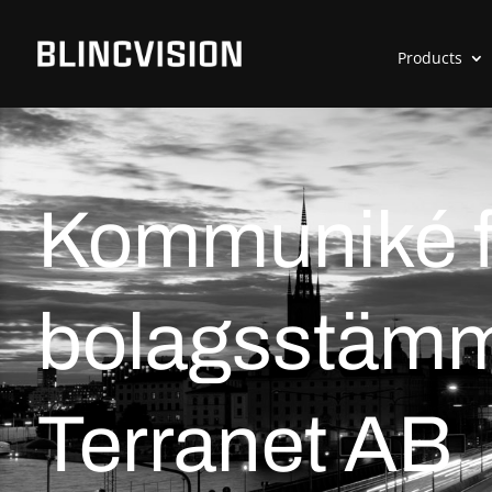
Products
Kommuniké f
bolagsstämm
Terranet AB