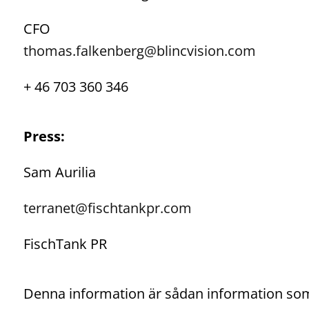
CFO
t
homas.falkenberg@blincvision.com
+ 46 703 360 346
Press:
Sam Aurilia
terranet@fischtankpr.com
FischTank PR
Denna information är sådan information som T